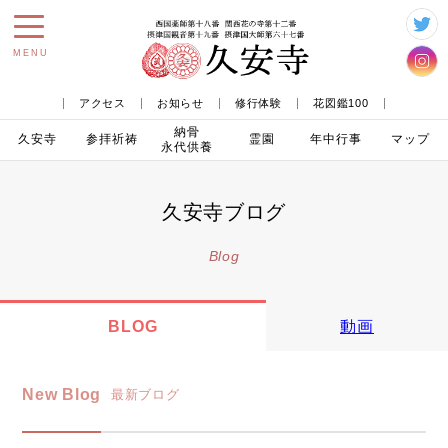
toggle
MENU
navigation
アクセス
お知らせ
修行体験
花図鑑100
納骨
久安寺
参拝
祈祷
霊園
年中行事
マップ
永代供養
久安寺ブログ
Blog
BLOG
動画
New Blog
最新ブログ