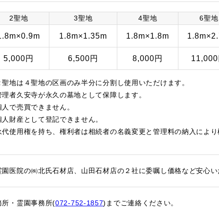
2聖地
3聖地
4聖地
6聖地
1.8m×0.9m
1.8m×1.35m
1.8m×1.8m
1.8m×2
5,000円
6,500円
8,000円
11,00
２聖地は４聖地の区画のみ半分に分割し使用いただけます。
管理者久安寺が永久の墓地として保障します。
個人で売買できません。
個人財産として登記できません。
永代使用権を持ち、権利者は相続者の名義変更と管理料の納入により
霊園医院の㈱北氏石材店、山田石材店の２社に委嘱し価格など安心い
務所・霊園事務所(
072-752-1857
)までご連絡ください。