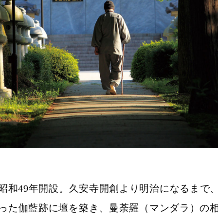
昭和49年開設。久安寺開創より明治になるまで
った伽藍跡に壇を築き、曼荼羅（マンダラ）の