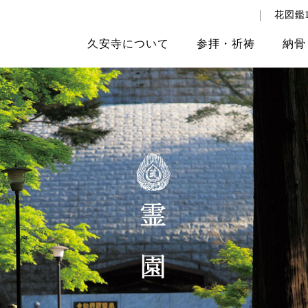
花図鑑1
久安寺
について
参拝
・
祈祷
納骨