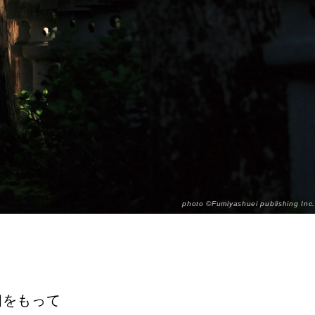
photo ©Fumiyashuei publishing Inc.
、
相をもって