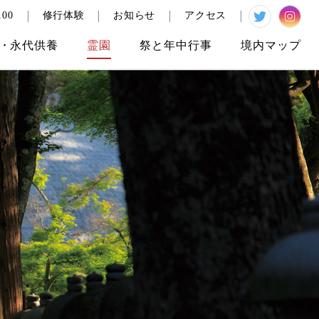
00
修行体験
お知らせ
アクセス
・
永代供養
霊園
祭と
年中行事
境内
マップ