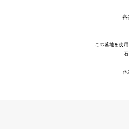
各
この墓地を使用
石
他