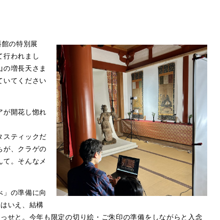
』
料館の特別展
て行われまし
山の増長天さま
ていてください
アが開花し惚れ
タスティックだ
ちが、クラゲの
んて。そんなメ
べ」の準備に向
とはいえ、結構
せっせと。今年も限定の切り絵・ご朱印の準備をしながらと入念