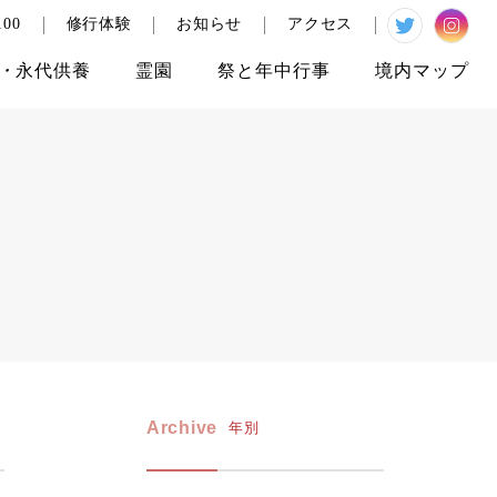
00
修行体験
お知らせ
アクセス
・
永代供養
霊園
祭と
年中行事
境内
マップ
Archive
年別