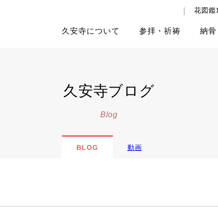
花図鑑1
久安寺
について
参拝
・
祈祷
納骨
久安寺ブログ
Blog
BLOG
動画