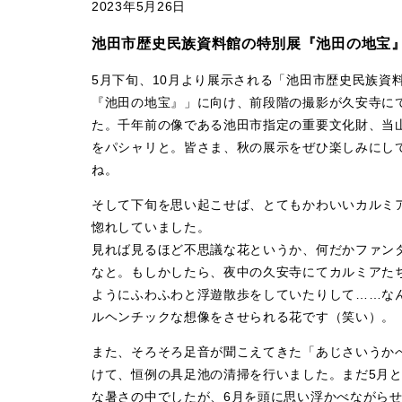
2023年
5月26日
池田市歴史民族資料館の特別展『池田の地宝
5月下旬、10月より展示される「池田市歴史民族資
『池田の地宝』」に向け、前段階の撮影が久安寺に
た。千年前の像である池田市指定の重要文化財、当
をパシャリと。皆さま、秋の展示をぜひ楽しみにし
ね。
そして下旬を思い起こせば、とてもかわいいカルミ
惚れしていました。
見れば見るほど不思議な花というか、何だかファン
なと。もしかしたら、夜中の久安寺にてカルミアた
ようにふわふわと浮遊散歩をしていたりして……な
ルヘンチックな想像をさせられる花です（笑い）。
また、そろそろ足音が聞こえてきた「あじさいうか
けて、恒例の具足池の清掃を行いました。まだ5月
な暑さの中でしたが、6月を頭に思い浮かべながら