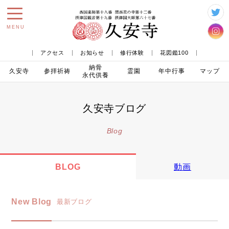
toggle
MENU
navigation
アクセス
お知らせ
修行体験
花図鑑100
納骨
久安寺
参拝
祈祷
霊園
年中行事
マップ
永代供養
久安寺ブログ
Blog
BLOG
動画
New Blog
最新ブログ