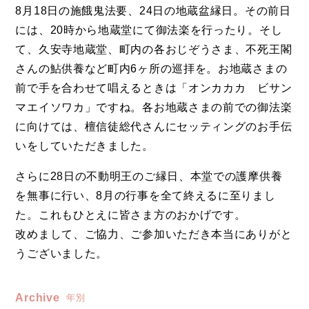
8月18日の施餓鬼法要、24日の地蔵盆縁日。その前日
には、20時から地蔵堂にて御法楽を行ったり。そし
て、久安寺地蔵堂、町内の各おじぞうさま、不死王閣
さんの鮎供養など町内6ヶ所の巡拝を。お地蔵さまの
前で手を合わせて唱えるときは「オンカカカ ビサン
マエイソワカ」ですね。各お地蔵さまの前での御法楽
に向けては、檀信徒総代さんにセッティングのお手伝
いをしていただきました。
さらに28日の不動明王のご縁日、本堂での護摩供養
を無事に行い、8月の行事を全て終えるに至りまし
た。これもひとえに皆さま方のおかげです。
改めまして、ご協力、ご参加いただき本当にありがと
うございました。
Archive
年別