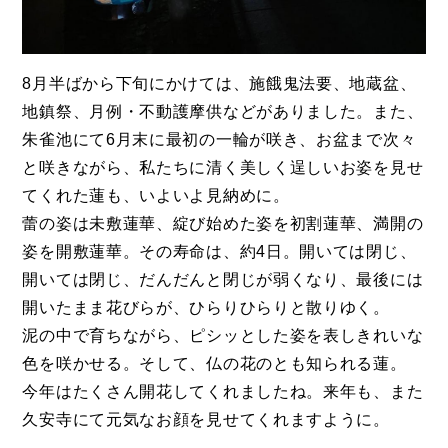
8月半ばから下旬にかけては、施餓鬼法要、地蔵盆、
地鎮祭、月例・不動護摩供などがありました。また、
朱雀池にて6月末に最初の一輪が咲き、お盆まで次々
と咲きながら、私たちに清く美しく逞しいお姿を見せ
てくれた蓮も、いよいよ見納めに。
蕾の姿は未敷蓮華、綻び始めた姿を初割蓮華、満開の
姿を開敷蓮華。その寿命は、約4日。開いては閉じ、
開いては閉じ、だんだんと閉じが弱くなり、最後には
開いたまま花びらが、ひらりひらりと散りゆく。
泥の中で育ちながら、ピシッとした姿を表しきれいな
色を咲かせる。そして、仏の花のとも知られる蓮。
今年はたくさん開花してくれましたね。来年も、また
久安寺にて元気なお顔を見せてくれますように。