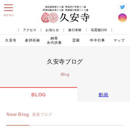
toggle
MENU
navigation
アクセス
お知らせ
修行体験
花図鑑100
納骨
久安寺
参拝
祈祷
霊園
年中行事
マップ
永代供養
久安寺ブログ
Blog
BLOG
動画
New Blog
最新ブログ