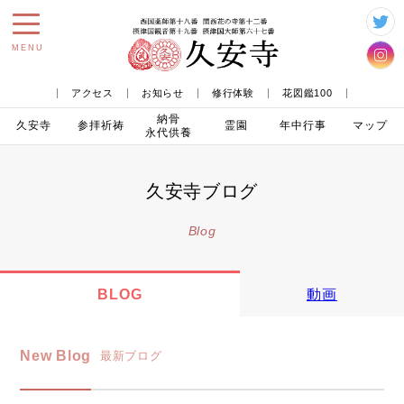
toggle
MENU
navigation
アクセス
お知らせ
修行体験
花図鑑100
納骨
久安寺
参拝
祈祷
霊園
年中行事
マップ
永代供養
久安寺ブログ
Blog
BLOG
動画
New Blog
最新ブログ