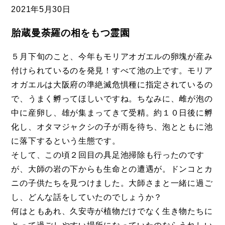
2021年
5月30日
胎蔵曼荼羅の相をもつ霊園
５月下旬のこと、今年もモリアオガエルの卵塊が産み
付けられているのを発見！すべて池の上です。モリア
オガエルは大阪府の準絶滅危惧種に指定されているの
で、うまく孵ってほしいですね。ちなみに、雌が泡の
中に産卵し、雄が集まってきて受精。約１０日後に孵
化し、オタマジャクシの子が雨を待ち、泡とともに池
に落下するという生態です。
そして、この頃２回目の具足池掃除も行ったのです
が、大師の岩の下からも生命との遭遇が。ドンコとカ
ニの子供たちを見つけました。大師さまと一緒に過ご
し、どんな話をしていたのでしょうか？
何はともあれ、久安寺が植物だけでなく生き物たちに