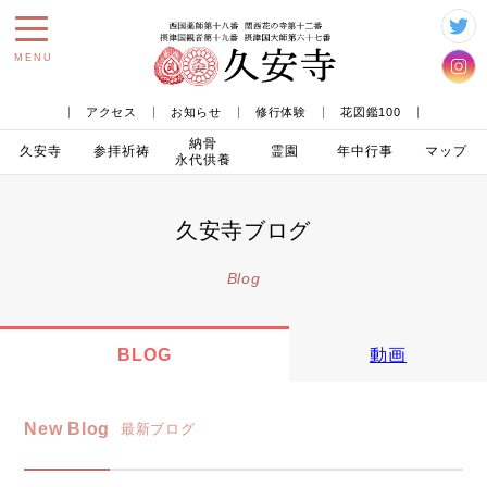
toggle
MENU
navigation
アクセス
お知らせ
修行体験
花図鑑100
納骨
久安寺
参拝
祈祷
霊園
年中行事
マップ
永代供養
久安寺ブログ
Blog
BLOG
動画
New Blog
最新ブログ