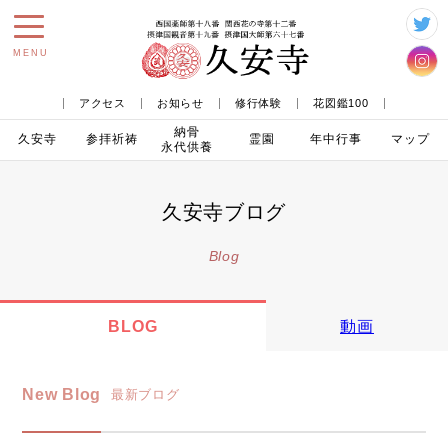
toggle
MENU
navigation
アクセス
お知らせ
修行体験
花図鑑100
納骨
久安寺
参拝
祈祷
霊園
年中行事
マップ
永代供養
久安寺ブログ
Blog
BLOG
動画
New Blog
最新ブログ