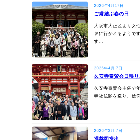
2026年4月17日
ご縁結ぶ春の日
大阪市大正区より女
泉に行かれるようです
す...
2026年4月 7日
久安寺奉賛会日帰り
久安寺奉賛会主催で年
寺社仏閣を巡り、信仰
2026年3月 7日
涅槃図搬出