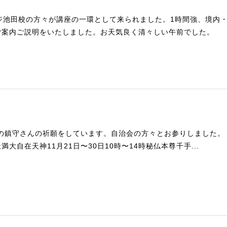
ジ池田校の方々が講座の一環として来られました。1時間強、境内
ご案内ご説明をいたしました。お天気良く清々しい午前でした。
村の鎮守さんの祈願をしています。自治会の方々とお参りしました。
大自在天神11月21日〜30日10時〜14時秘仏本尊千手...