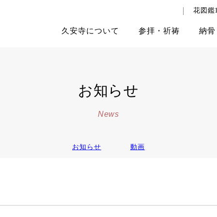
花図鑑1
久安寺
について
参拝
・
祈祷
納骨
お知らせ
News
お知らせ
動画