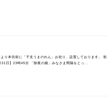
年より本坊前に「干支うまのれん」お祀り、設置しております。 初
月31日】23時45分 「除夜の鐘」みなさま間隔をとっ...