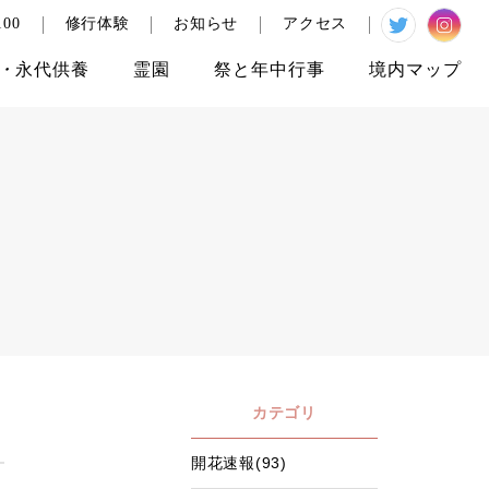
00
修行体験
お知らせ
アクセス
・
永代供養
霊園
祭と
年中行事
境内
マップ
カテゴリ
開花速報(93)