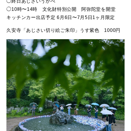
◯終日あじさいうかべ
◯10時〜14時 文化財特別公開 阿弥陀堂を開堂
キッチンカー出店予定 6月6日〜7月5日1ヶ月限定
久安寺「あじさい切り絵ご朱印」うす紫色 1000円