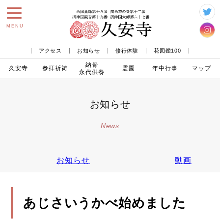
toggle
MENU
navigation
アクセス
お知らせ
修行体験
花図鑑100
納骨
久安寺
参拝
祈祷
霊園
年中行事
マップ
永代供養
お知らせ
News
お知らせ
動画
あじさいうかべ始めました