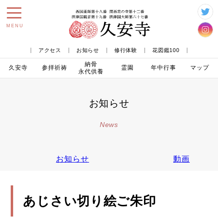
toggle
MENU
navigation
アクセス
お知らせ
修行体験
花図鑑100
納骨
久安寺
参拝
祈祷
霊園
年中行事
マップ
永代供養
お知らせ
News
お知らせ
動画
あじさい切り絵ご朱印