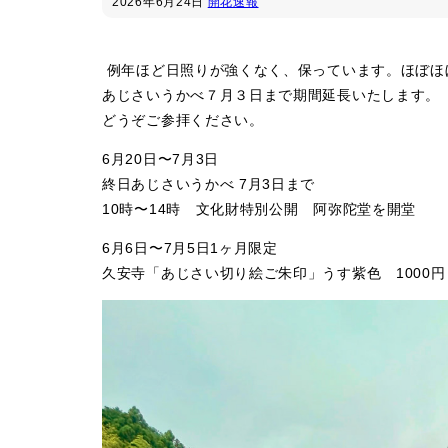
2026年
6月24日
開花速報
例年ほど日照りが強くなく、保っています。ほぼほ
あじさいうかべ７月３日まで期間延長いたします。
どうぞご参拝ください。
6月20日〜7月3日
終日あじさいうかべ 7月3日まで
10時〜14時 文化財特別公開 阿弥陀堂を開堂
6月6日〜7月5日1ヶ月限定
久安寺「あじさい切り絵ご朱印」うす紫色 1000円