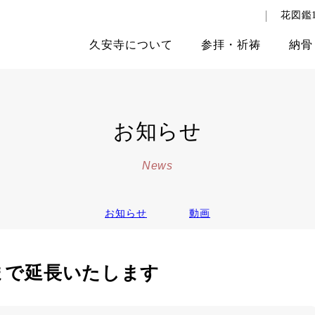
花図鑑1
久安寺
について
参拝
・
祈祷
納骨
お知らせ
News
お知らせ
動画
まで延長いたします