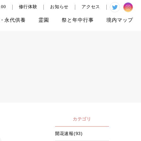
00
修行体験
お知らせ
アクセス
・
永代供養
霊園
祭と
年中行事
境内
マップ
カテゴリ
開花速報(93)