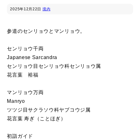
2025年
12月22日
境内
参道のセンリョウとマンリョウ。
センリョウ千両
Japanese Sarcandra
センリョウ目センリョウ科センリョウ属
花言葉 裕福
マンリョウ万両
Manryo
ツツジ目サクラソウ科ヤブコウジ属
花言葉 寿ぎ（ことほぎ）
初詣ガイド