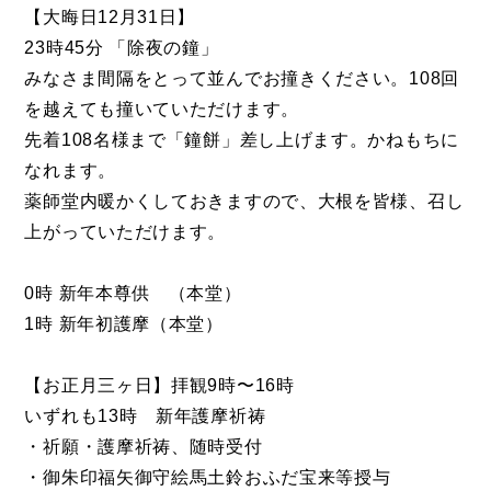
【大晦日12月31日】
23時45分 「除夜の鐘」
みなさま間隔をとって並んでお撞きください。108回
を越えても撞いていただけます。
先着108名様まで「鐘餅」差し上げます。かねもちに
なれます。
薬師堂内暖かくしておきますので、大根を皆様、召し
上がっていただけます。
0時 新年本尊供 （本堂）
1時 新年初護摩（本堂）
【お正月三ヶ日】拝観9時〜16時
いずれも13時 新年護摩祈祷
・祈願・護摩祈祷、随時受付
・御朱印福矢御守絵馬土鈴おふだ宝来等授与