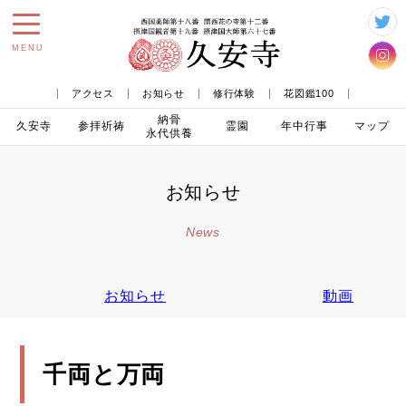
toggle
MENU
navigation
アクセス
お知らせ
修行体験
花図鑑100
納骨
久安寺
参拝
祈祷
霊園
年中行事
マップ
永代供養
お知らせ
News
お知らせ
動画
千両と万両