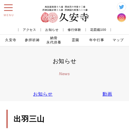
toggle
MENU
navigation
アクセス
お知らせ
修行体験
花図鑑100
納骨
久安寺
参拝
祈祷
霊園
年中行事
マップ
永代供養
お知らせ
News
お知らせ
動画
出羽三山