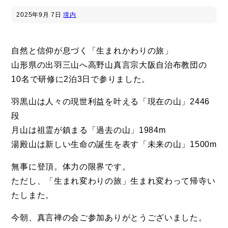
2025年
9月 7日
境内
自然と信仰が息づく「生まれかわりの旅」
山形県の出羽三山へ高野山真言宗大阪自治布教団の
10名で研修に2泊3日で参りました。
羽黒山は人々の現世利益を叶える「現在の山」2446
段
月山は祖霊が鎮まる「過去の山」1984m
湯殿山は新しい生命の誕生を表す「未来の山」1500m
無事に登頂。体力の限界です。
ただし、「生まれ変わりの旅」生まれ変わって帰寺い
たしまた。
今朝、真言禅の会ご参加ありがとうございました。