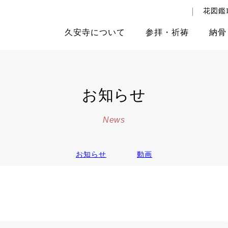
花図鑑1
久安寺
について
参拝
・
祈祷
納骨
お知らせ
News
お知らせ
動画