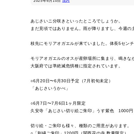
2025年
6月10日
境内
あじさいニ分咲きといったところでしょうか。
まだ見頃ではありません。雨が降りますし、今週の
枝先にモリアオガエルが来ていました。体長5セン
モリアオガエルのオスが産卵場所に集まり、鳴きな
大阪府では準絶滅危惧種に指定されています。
○6月20日〜6月30日予定（7月初旬未定）
「あじさいうかべ」
○6月7日〜7月6日1ヶ月限定
久安寺「あじさい切り絵ご朱印」うす紫色 1000円
切り絵・ご朱印も様々、種類のご用意があります。
○「刺繍ご朱印」1200円（関西花の寺 数量限定）