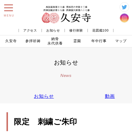
toggle
MENU
navigation
アクセス
お知らせ
修行体験
花図鑑100
納骨
久安寺
参拝
祈祷
霊園
年中行事
マップ
永代供養
お知らせ
News
お知らせ
動画
限定 刺繍ご朱印