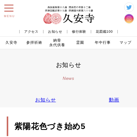
toggle
MENU
navigation
アクセス
お知らせ
修行体験
花図鑑100
納骨
久安寺
参拝
祈祷
霊園
年中行事
マップ
永代供養
お知らせ
News
お知らせ
動画
紫陽花色づき始め5