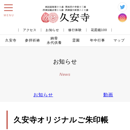
toggle
MENU
navigation
アクセス
お知らせ
修行体験
花図鑑100
納骨
久安寺
参拝
祈祷
霊園
年中行事
マップ
永代供養
お知らせ
News
お知らせ
動画
久安寺オリジナルご朱印帳