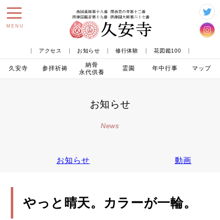
toggle
MENU
navigation
アクセス
お知らせ
修行体験
花図鑑100
納骨
久安寺
参拝
祈祷
霊園
年中行事
マップ
永代供養
お知らせ
News
お知らせ
動画
やっと晴天。カラーが一輪。