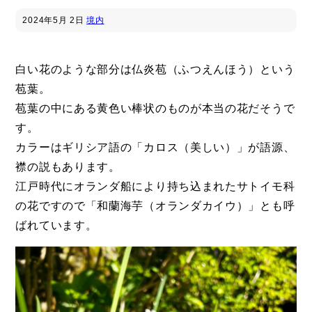
2024年
5月 2日
境内
白い花のような部分は仏炎苞（ふつえんほう）という
苞葉。
苞葉の中にある黄色い棒状のものが本当の花だそうで
す。
カラーはギリシア語の「カロス（美しい）」が語源、
襟の説もあります。
江戸時代にオランダ船により持ち込まれたサトイモ科
の花ですので「和蘭海芋（オランダカイウ）」とも呼
ばれています。