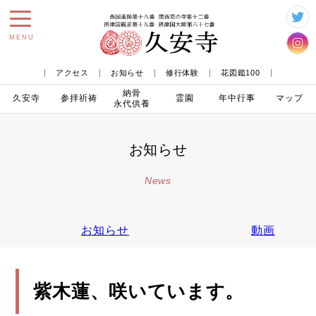
toggle
MENU
navigation
アクセス
お知らせ
修行体験
花図鑑100
納骨
久安寺
参拝
祈祷
霊園
年中行事
マップ
永代供養
お知らせ
News
お知らせ
動画
紫木蓮、咲いています。