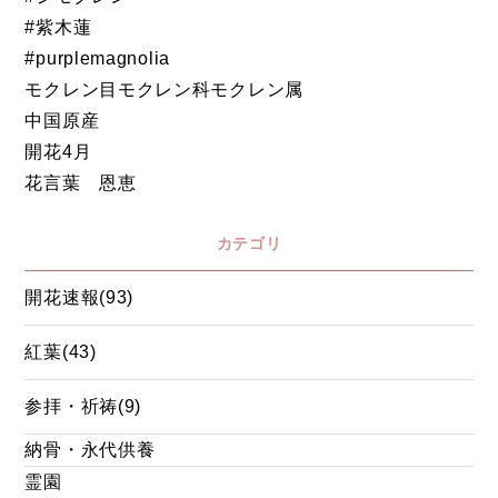
#紫木蓮
#purplemagnolia
モクレン目モクレン科モクレン属
中国原産
開花4月
花言葉 恩恵
カテゴリ
開花速報(93)
紅葉(43)
参拝・祈祷(9)
納骨・永代供養
霊園