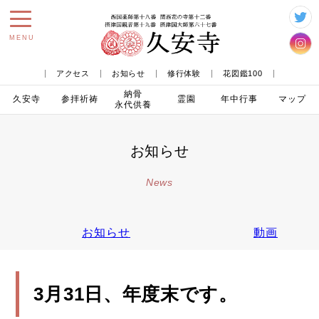
toggle
MENU
navigation
アクセス
お知らせ
修行体験
花図鑑100
納骨
久安寺
参拝
祈祷
霊園
年中行事
マップ
永代供養
お知らせ
News
お知らせ
動画
3月31日、年度末です。