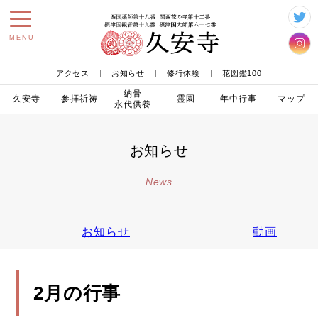
toggle
MENU
navigation
アクセス
お知らせ
修行体験
花図鑑100
納骨
久安寺
参拝
祈祷
霊園
年中行事
マップ
永代供養
お知らせ
News
お知らせ
動画
2月の行事