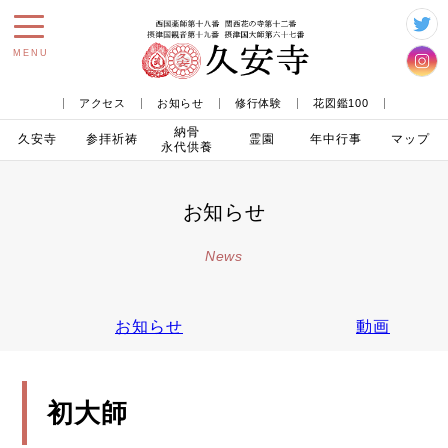
toggle
MENU
navigation
アクセス
お知らせ
修行体験
花図鑑100
納骨
久安寺
参拝
祈祷
霊園
年中行事
マップ
永代供養
お知らせ
News
お知らせ
動画
初大師