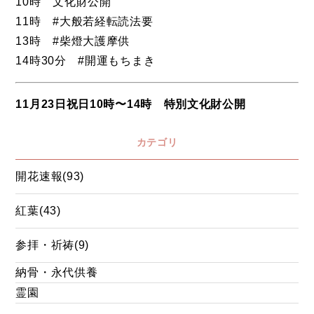
10時 文化財公開
11時 #大般若経転読法要
13時 #柴燈大護摩供
14時30分 #開運もちまき
11月23日祝日10時〜14時 特別文化財公開
カテゴリ
開花速報(93)
紅葉(43)
参拝・祈祷(9)
納骨・永代供養
霊園