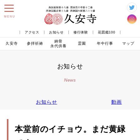
toggle
MENU
navigation
アクセス
お知らせ
修行体験
花図鑑100
納骨
久安寺
参拝
祈祷
霊園
年中行事
マップ
永代供養
お知らせ
News
お知らせ
動画
本堂前のイチョウ。まだ黄緑